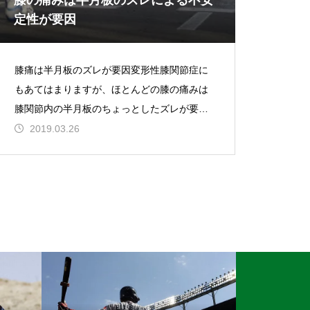
膝の痛みは半月板のズレによる不安
定性が要因
膝痛は半月板のズレが要因変形性膝関節症に
もあてはまりますが、ほとんどの膝の痛みは
膝関節内の半月板のちょっとしたズレが要因
です。普段の生活の中で、膝を捻る動作をし
2019.03.26
た時に膝周りを支える靭帯