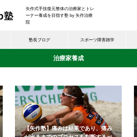
矢作式手技復元整体の治療家とトレ
b塾
ーナー養成を目指す塾 by 矢作治療
院
塾長ブログ
スポーツ障害雑学
治療家養成
【矢作塾】痛みは結果であり、痛み