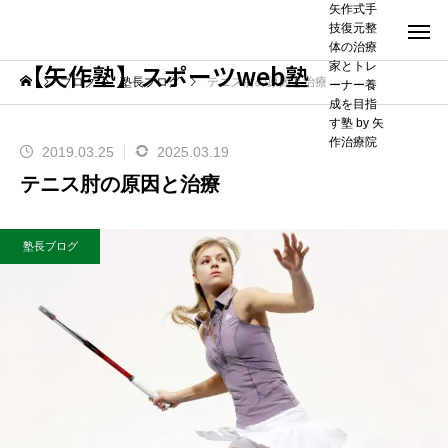
矢作式手
技復元整
体の治療
【矢作塾】スポーツweb塾
家とトレ
ブログ
塾長ブログ
テニス肘の原因と治療
ーナー養
成を目指
す塾 by 矢
作治療院
2019.03.25
2025.03.19
テニス肘の原因と治療
塾長ブログ